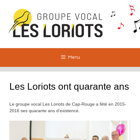
Aller
au
contenu
Menu
Les Loriots ont quarante ans
Le groupe vocal Les Loriots de Cap-Rouge a fêté en 2015-
2016 ses quarante ans d’existence.